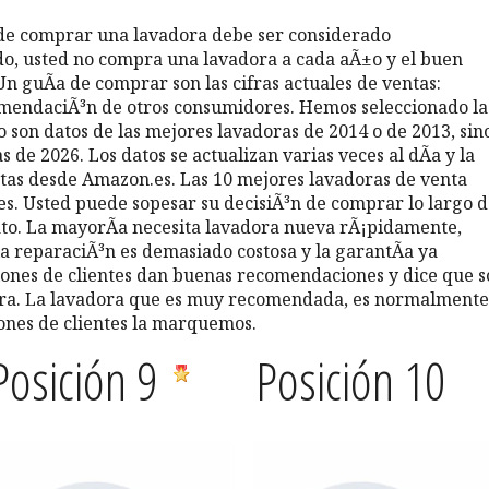
 de comprar una lavadora debe ser considerado
, usted no compra una lavadora a cada aÃ±o y el buen
n guÃ­a de comprar son las cifras actuales de ventas:
omendaciÃ³n de otros consumidores. Hemos seleccionado la
 son datos de las mejores lavadoras de 2014 o de 2013, sin
 de 2026. Los datos se actualizan varias veces al dÃ­a y la
entas desde Amazon.es. Las 10 mejores lavadoras de venta
res. Usted puede sopesar su decisiÃ³n de comprar lo largo 
ato. La mayorÃ­a necesita lavadora nueva rÃ¡pidamente,
la reparaciÃ³n es demasiado costosa y la garantÃ­a ya
iones de clientes dan buenas recomendaciones y dice que 
ora. La lavadora que es muy recomendada, es normalmente
ones de clientes la marquemos.
Posición 9
Posición 10