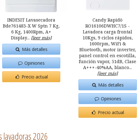
INDESIT Lavasecadora
Candy Rapidò
Bde761483-X W Sptn 7 Kg,
RO16106DWHC7/1S -
6 Kg, 1400Rpm, A+
Lavadora carga frontal
Display...
[leer más]
10Kgs, 9 ciclos rápidos,
1600rpm, WiFi &
Más detalles
Bluetooth, motor inverter,
panel control en escotilla,
función vapor, 51dB, Clase
Opiniones
A+++-40%AA, blanco...
[leer más]
Precio actual
Más detalles
Opiniones
Precio actual
s lavadoras 2026