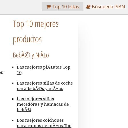
Top 10 listas
Búsqueda ISBN
Top 10 mejores
productos
BebÃ© y NiÃ±o
Las mejores piÃ±atas Top
es
10
Las mejores sillas de coche
para bebÃ©s y niÃ±os
Las mejores sillas
mecedoras y hamacas de
bebÃ©
Los mejores colchones
para camas de niÃ±os Top