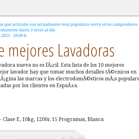
na qué artículos son actualmente muy populares entre otros compradores.
damente hasta 3 veces al día.
.2025 - 18:00 h.
de mejores Lavadoras
dora nueva no es fÃ¡cil. Esta lista de los 10 mejores
mejor lavador hay que tomar muchos detalles tÃ©cnicos en
 pÃ¡gina las marcas y los electrodomÃ©sticos mÃ¡s popular
das por los clientes en EspaÃ±a.
 Clase E, 10kg, 1200r, 15 Programas, Blanca