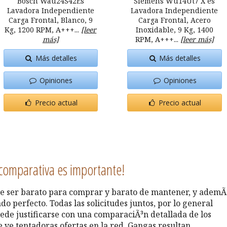
Bosch Wau24S42Es
Siemens Wu14Ut7 X es
Lavadora Independiente
Lavadora Independiente
Carga Frontal, Blanco, 9
Carga Frontal, Acero
Kg, 1200 RPM, A+++...
[leer
Inoxidable, 9 Kg, 1400
más]
RPM, A+++...
[leer más]
Más detalles
Más detalles
Opiniones
Opiniones
Precio actual
Precio actual
comparativa es importante!
e ser barato para comprar y barato de mantener, y ademÃ
o perfecto. Todas las solicitudes juntos, por lo general
puede justificarse con una comparaciÃ³n detallada de los
 ve tentadoras ofertas en la red. Gangas resultan