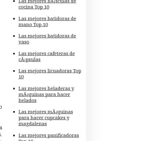
Las mejores bÃ¡sculas de
cocina Top 10
Las mejores batidoras de
mano Top 10
Las mejores batidoras de
vaso
Las mejores cafeteras de
cÃ¡psulas
Las mejores licuadoras Top
10
Las mejores heladeras y
mÃ¡quinas para hacer
helados
o
Las mejores mÃ¡quinas
para hacer cupcakes y
magdalenas
a
.
Las mejores panificadoras
Top 10