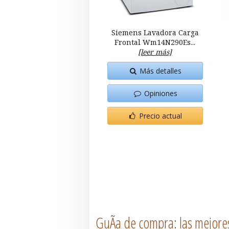
Siemens Lavadora Carga
Frontal Wm14N290Es...
[leer más]
Más detalles
Opiniones
Precio actual
GuÃ­a de compra: las mejore