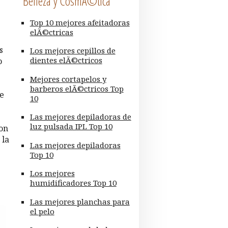
Belleza y CosmÃ©tica
Top 10 mejores afeitadoras
elÃ©ctricas
s
Los mejores cepillos de
dientes elÃ©ctricos
o
Mejores cortapelos y
barberos elÃ©ctricos Top
de
10
Las mejores depiladoras de
luz pulsada IPL Top 10
son
 la
Las mejores depiladoras
Top 10
Los mejores
humidificadores Top 10
Las mejores planchas para
el pelo