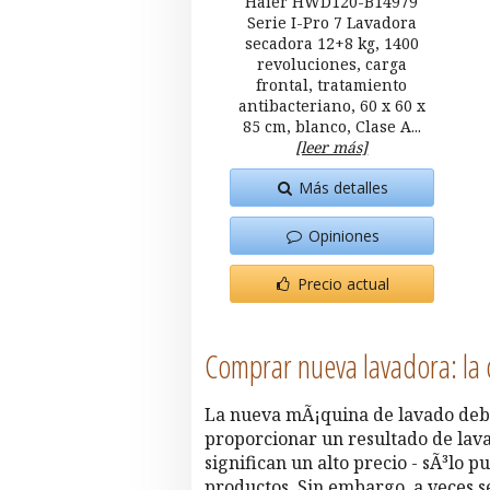
Haier HWD120-B14979
Serie I-Pro 7 Lavadora
secadora 12+8 kg, 1400
revoluciones, carga
frontal, tratamiento
antibacteriano, 60 x 60 x
85 cm, blanco, Clase A...
[leer más]
Más detalles
Opiniones
Precio actual
Comprar nueva lavadora: la 
La nueva mÃ¡quina de lavado deb
proporcionar un resultado de lavad
significan un alto precio - sÃ³lo 
productos. Sin embargo, a veces se