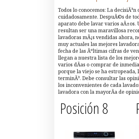
Todos lo conocemos: La decisiÃ³n
cuidadosamente. DespuÃ©s de todo
aparato debe lavar varios aÃ±os. U
resultan ser una maravillosa rec
lavadoras mÃ¡s vendidas ahora, no
muy actuales las mejores lavadoras
fecha de las Ãºltimas cifras de v
llegan a nuestra lista de los mejo
varios dÃ­as o comprar de inmedi
porque la viejo se ha estropeada, 
terminÃ³. Debe consultar las opin
los inconvenientes de cada lavad
lavadora con la mayorÃ­a de opini
Posición 8