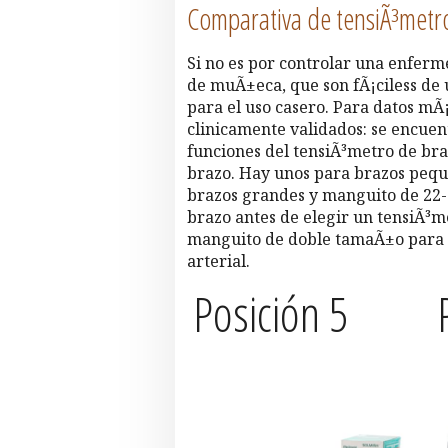
Comparativa de tensiÃ³metro
Si no es por controlar una enfer
de muÃ±eca, que son fÃ¡ciless de 
para el uso casero. Para datos m
clinicamente validados: se encuen
funciones del tensiÃ³metro de br
brazo. Hay unos para brazos pequ
brazos grandes y manguito de 22-4
brazo antes de elegir un tensiÃ³m
manguito de doble tamaÃ±o para u
arterial.
Posición 5