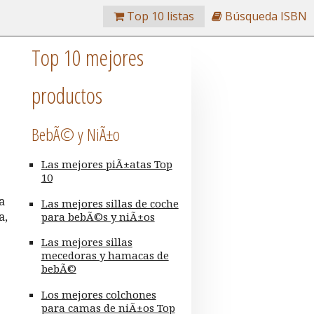
Top 10 listas
Búsqueda ISBN
Top 10 mejores
productos
p
BebÃ© y NiÃ±o
Las mejores piÃ±atas Top
10
a
Las mejores sillas de coche
a,
para bebÃ©s y niÃ±os
Las mejores sillas
mecedoras y hamacas de
bebÃ©
Los mejores colchones
para camas de niÃ±os Top