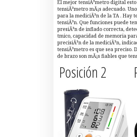
El mejor tensiÃ³metro digital esto
tensiÃ³metro mÃ¡s adecuado. Unos
para la mediciÃ³n de la TA . Hay 
tensiÃ³n. Que funciones puede ten
presiÃ³n de inflado correcta, det
tmico, capacidad de memoria para 
precisiÃ³n de la mediciÃ³n, indic
tensiÃ³metro es que sea preciso.
de brazo son mÃ¡s fiables que te
Posición 2