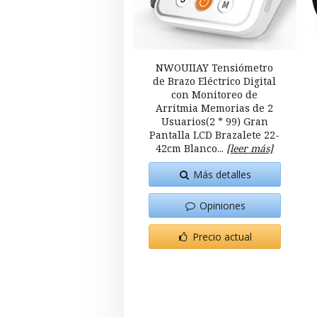
NWOUIIAY Tensiómetro
de Brazo Eléctrico Digital
con Monitoreo de
Arritmia Memorias de 2
Usuarios(2 * 99) Gran
Pantalla LCD Brazalete 22-
42cm Blanco...
[leer más]
Más detalles
Opiniones
Precio actual