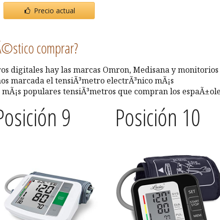
Precio actual
©stico comprar?
tros digitales hay las marcas Omron, Medisana y monitorios
os marcada el tensiÃ³metro electrÃ³nico mÃ¡s
10 mÃ¡s populares tensiÃ³metros que compran los espaÃ±ole
Posición 9
Posición 10