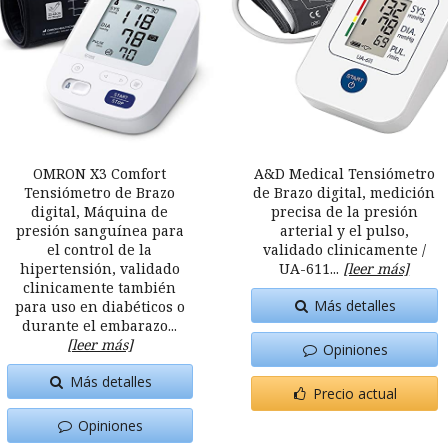
OMRON X3 Comfort
A&D Medical Tensiómetro
Tensiómetro de Brazo
de Brazo digital, medición
digital, Máquina de
precisa de la presión
presión sanguínea para
arterial y el pulso,
el control de la
validado clinicamente /
hipertensión, validado
UA-611...
[leer más]
clinicamente también
Más detalles
para uso en diabéticos o
durante el embarazo...
[leer más]
Opiniones
Más detalles
Precio actual
Opiniones