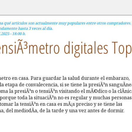
na qué artículos son actualmente muy populares entre otros compradores.
damente hasta 3 veces al día.
.2025 - 18:00 h.
ensiÃ³metro digitales To
metro en casa. Para guardar la salud durante el embarazo,
etapa de convalecencia, si se tiene la presiÃ³n sanguÃ­ne
toma la presiÃ³n o tensiÃ³n visitando el mÃ©dico o la clÃ­nic
, porque toda la situaciÃ³n no es regular y muchas personas
tomar la tensiÃ³n en casa es mÃ¡s preciso y se tiene las
, del mediodÃ­a, de la tarde y una vez antes de dormir.