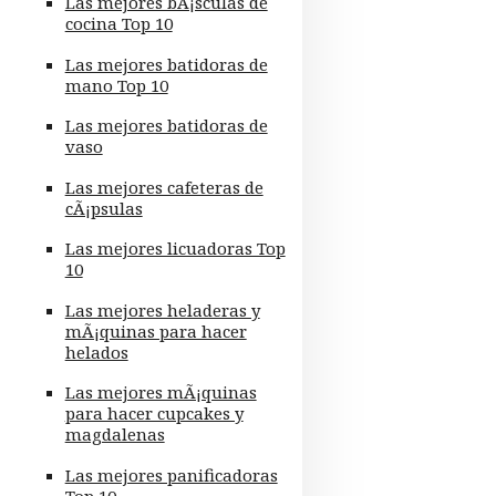
Las mejores bÃ¡sculas de
cocina Top 10
Las mejores batidoras de
mano Top 10
Las mejores batidoras de
vaso
Las mejores cafeteras de
cÃ¡psulas
Las mejores licuadoras Top
10
Las mejores heladeras y
mÃ¡quinas para hacer
helados
Las mejores mÃ¡quinas
para hacer cupcakes y
magdalenas
Las mejores panificadoras
Top 10