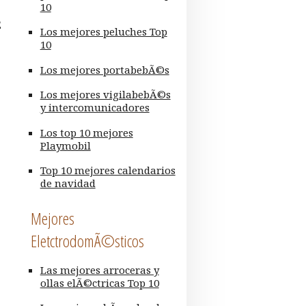
10
2
Los mejores peluches Top
10
Los mejores portabebÃ©s
Los mejores vigilabebÃ©s
y intercomunicadores
Los top 10 mejores
Playmobil
Top 10 mejores calendarios
de navidad
Mejores
EletctrodomÃ©sticos
Las mejores arroceras y
ollas elÃ©ctricas Top 10