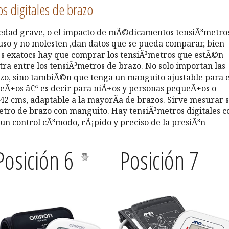
s digitales de brazo
medad grave, o el impacto de mÃ©dicamentos tensiÃ³metro
uso y no molesten ,dan datos que se pueda comparar, bien
Ã¡s exatocs hay que comprar los tensiÃ³metros que estÃ©n
tra entre los tensiÃ³metros de brazo. No solo importan las
azo, sino tambiÃ©n que tenga un manguito ajustable para e
eÃ±os â€“ es decir para niÃ±os y personas pequeÃ±os o
2 cms, adaptable a la mayorÃ­a de brazos. Sirve mesurar 
etro de brazo con manguito. Hay tensiÃ³metros digitales c
n control cÃ³modo, rÃ¡pido y preciso de la presiÃ³n
Posición 6
Posición 7