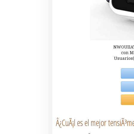
NWOUIIAY 
con M
Usuarios(
Â¿CuÃ¡l es el mejor tensiÃ³me