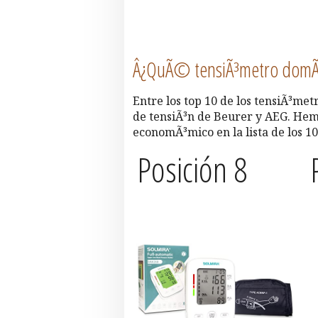
Â¿QuÃ© tensiÃ³metro domÃ
Entre los top 10 de los tensiÃ³me
de tensiÃ³n de Beurer y AEG. Hem
economÃ³mico en la lista de los 
Posición 8