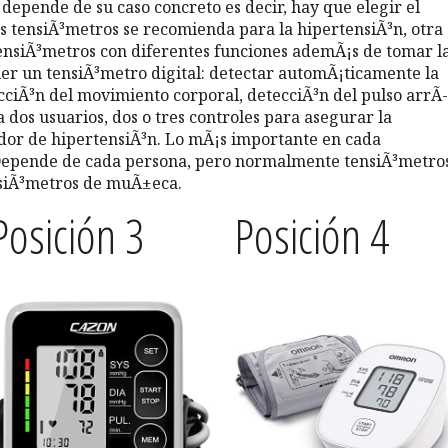
 depende de su caso concreto es decir, hay que elegir el
 tensiÃ³metros se recomienda para la hipertensiÃ³n, otra
tensiÃ³metros con diferentes funciones ademÃ¡s de tomar l
er un tensiÃ³metro digital: detectar automÃ¡ticamente la
ecciÃ³n del movimiento corporal, detecciÃ³n del pulso arrÃ­
dos usuarios, dos o tres controles para asegurar la
ador de hipertensiÃ³n. Lo mÃ¡s importante en cada
 Depende de cada persona, pero normalmente tensiÃ³metro
nsiÃ³metros de muÃ±eca.
Posición 3
Posición 4