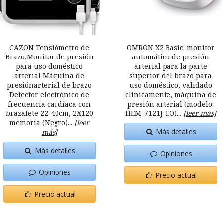
CAZON Tensiómetro de
OMRON X2 Basic: monitor
Brazo,Monitor de presión
automático de presión
para uso doméstico
arterial para la parte
arterial Máquina de
superior del brazo para
presiónarterial de brazo
uso doméstico, validado
Detector electrónico de
clínicamente, máquina de
frecuencia cardíaca con
presión arterial (modelo:
brazalete 22-40cm, 2X120
HEM-7121J-EO)...
[leer más]
memoria (Negro)...
[leer
Más detalles
más]
Más detalles
Opiniones
Opiniones
Precio actual
Precio actual