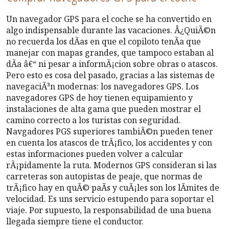
Un navegador GPS para el coche se ha convertido en
algo indispensable durante las vacaciones. Â¿QuiÃ©n
no recuerda los dÃ­as en que el copiloto tenÃ­a que
manejar con mapas grandes, que tampoco estaban al
dÃ­a â€“ ni pesar a informÃ¡cion sobre obras o atascos.
Pero esto es cosa del pasado, gracias a las sistemas de
navegaciÃ³n modernas: los navegadores GPS. Los
navegadores GPS de hoy tienen equipamiento y
instalaciones de alta gama que pueden mostrar el
camino correcto a los turistas con seguridad.
Navgadores PGS superiores tambiÃ©n pueden tener
en cuenta los atascos de trÃ¡fico, los accidentes y con
estas informaciones pueden volver a calcular
rÃ¡pidamente la ruta. Modernos GPS consideran si las
carreteras son autopistas de peaje, que normas de
trÃ¡fico hay en quÃ© paÃ­s y cuÃ¡les son los lÃ­mites de
velocidad. Es uns servicio estupendo para soportar el
viaje. Por supuesto, la responsabilidad de una buena
llegada siempre tiene el conductor.