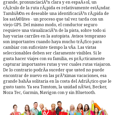
grande, pronunciaciÃ³n clara y en espaÃ±ol, un
cÃ¡lculo de la ruta rÃ¡pida es relativamente estÃ¡ndar.
TambiÃ©n es deseable una identificaciÃ³n rÃ¡pida de
los satÃ©lites - un proceso que tal vez tarda con un
viejo GPS. Del mismo modo, el conductor seguro
requiere una visualizaciÃ³n de la pista, sobre todo si
hay varias carriles en la autopista. Avisos tempranso
son importantes cuando haya mucho trÃ¡fico para
cambiar con suficeinte tiempo la vÃ­a. Las vistas
seleccionables deben ser claramente visibles. Si le
gusta hacer viajes con su familia, es prÃ¡cticamente
capturar importantes rutas y ver cuales rutas viajaron.
De lo contrario podrÃ­a suceder que usted no puede
encontrar de nuevo en las prÃ³ximas vacaciones, esa
grande bahÃ­a solitaria en la costa del AdriÃ¡tico que le
gusto tanto. Ya sea Tomtom, la unidad nÃ¼vi, Becker,
Noza Tec, Garmin, Navigon con y sin Bluetooth.