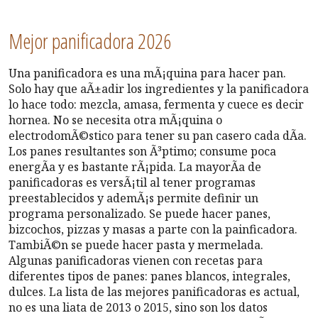
Mejor panificadora 2026
Una panificadora es una mÃ¡quina para hacer pan.
Solo hay que aÃ±adir los ingredientes y la panificadora
lo hace todo: mezcla, amasa, fermenta y cuece es decir
hornea. No se necesita otra mÃ¡quina o
electrodomÃ©stico para tener su pan casero cada dÃ­a.
Los panes resultantes son Ã³ptimo; consume poca
energÃ­a y es bastante rÃ¡pida. La mayorÃ­a de
panificadoras es versÃ¡til al tener programas
preestablecidos y ademÃ¡s permite definir un
programa personalizado. Se puede hacer panes,
bizcochos, pizzas y masas a parte con la painficadora.
TambiÃ©n se puede hacer pasta y mermelada.
Algunas panificadoras vienen con recetas para
diferentes tipos de panes: panes blancos, integrales,
dulces. La lista de las mejores panificadoras es actual,
no es una liata de 2013 o 2015, sino son los datos