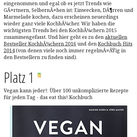
eingenommen und egal ob es jetzt Trends wie
GÃ¤rtnern, SelbernÃ¤hen ist: Einwecken, DÃ¶rren und
Marmelade kochen, dazu erscheinen neuerdings
wieder ganz viele KochbÃ¼cher. Wir haben die
wichtigsten Trends bei den KochbÃ¼chern 2015
zusammengefasst. Und hier geht es zu den
aktuellen
Bestseller KochbÃ¼chern 2016
und den
Kochbuch-Hits
2014
(von denen viele noch immer regelmÃ¤ÃŸig in
den Bestsellern zu finden sind).
Platz 1
Vegan kann jeder!: Über 100 unkomplizierte Rezepte
für jeden Tag - das eat this! Kochbuch