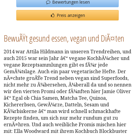
Bewertungen lesen
Preis anzeigen
BewuÃŸt gesund essen, vegan und DiÃ¤ten
2014 war Attila Hildmann in unseren Trendreihen, und
auch 2015 war sein Jahr â€“ vegane KochbÃ¼cher und
vegane Rezeptsammlungen gibt es fÃ¼r jede
GemÃ¼tslage. Auch ein paar vegetarische Hefte. Der
nÃ¤chste groÃŸe Trend neben vegan sind Superfoods,
nicht mehr zu Ã¼bersehen, Ã¼berall da und so nennen
wir den vierten Promi oder fÃ¼nften hier Jamie Oliver
â€“ Egal ob Chia Samen, Matcha Tee, Quinoa,
Kichererbsen, GewÃ¼rze, Datteln, Sesam und
KÃ¼rbiskerne â€“ man wird schnell schmackhafte
Rezepte finden, um sich nur mehr rundum gut zu
ernÃ¤hren. Und auch weibliche Promis mischen hier
mit: Ella Woodward mit ihrem Kochbuch Blockbuster