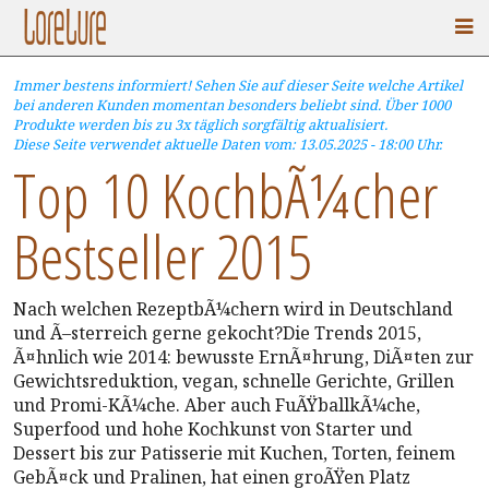
Immer bestens informiert! Sehen Sie auf dieser Seite welche Artikel
bei anderen Kunden momentan besonders beliebt sind. Über 1000
Produkte werden bis zu 3x täglich sorgfältig aktualisiert.
Diese Seite verwendet aktuelle Daten vom: 13.05.2025 - 18:00 Uhr.
Top 10 KochbÃ¼cher
Bestseller 2015
Nach welchen RezeptbÃ¼chern wird in Deutschland
und Ã–sterreich gerne gekocht?Die Trends 2015,
Ã¤hnlich wie 2014: bewusste ErnÃ¤hrung, DiÃ¤ten zur
Gewichtsreduktion, vegan, schnelle Gerichte, Grillen
und Promi-KÃ¼che. Aber auch FuÃŸballkÃ¼che,
Superfood und hohe Kochkunst von Starter und
Dessert bis zur Patisserie mit Kuchen, Torten, feinem
GebÃ¤ck und Pralinen, hat einen groÃŸen Platz