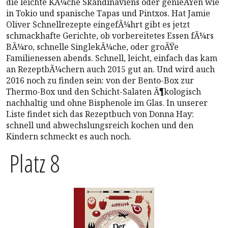
die leichte KÃ¼che Skandinaviens oder genieÃŸen wie
in Tokio und spanische Tapas und Pintxos. Hat Jamie
Oliver Schnellrezepte eingefÃ¼hrt gibt es jetzt
schmackhafte Gerichte, ob vorbereitetes Essen fÃ¼rs
BÃ¼ro, schnelle SinglekÃ¼che, oder groÃŸe
Familienessen abends. Schnell, leicht, einfach das kam
an RezeptbÃ¼chern auch 2015 gut an. Und wird auch
2016 noch zu finden sein: von der Bento-Box zur
Thermo-Box und den Schicht-Salaten Ã¶kologisch
nachhaltig und ohne Bisphenole im Glas. In unserer
Liste findet sich das Rezeptbuch von Donna Hay:
schnell und abwechslungsreich kochen und den
Kindern schmeckt es auch noch.
Platz 8