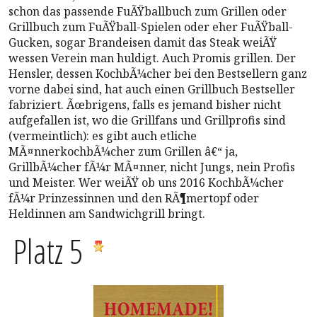
schon das passende FuÃŸballbuch zum Grillen oder
Grillbuch zum FuÃŸball-Spielen oder eher FuÃŸball-
Gucken, sogar Brandeisen damit das Steak weiÃŸ
wessen Verein man huldigt. Auch Promis grillen. Der
Hensler, dessen KochbÃ¼cher bei den Bestsellern ganz
vorne dabei sind, hat auch einen Grillbuch Bestseller
fabriziert. Ãœbrigens, falls es jemand bisher nicht
aufgefallen ist, wo die Grillfans und Grillprofis sind
(vermeintlich): es gibt auch etliche
MÃ¤nnerkochbÃ¼cher zum Grillen â€“ ja,
GrillbÃ¼cher fÃ¼r MÃ¤nner, nicht Jungs, nein Profis
und Meister. Wer weiÃŸ ob uns 2016 KochbÃ¼cher
fÃ¼r Prinzessinnen und den RÃ¶mertopf oder
Heldinnen am Sandwichgrill bringt.
Platz 5