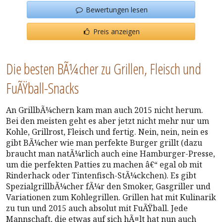
Bewertungen lesen
Preis anzeigen
Die besten BÃ¼cher zu Grillen, Fleisch und
FuÃŸball-Snacks
An GrillbÃ¼chern kam man auch 2015 nicht herum.
Bei den meisten geht es aber jetzt nicht mehr nur um
Kohle, Grillrost, Fleisch und fertig. Nein, nein, nein es
gibt BÃ¼cher wie man perfekte Burger grillt (dazu
braucht man natÃ¼rlich auch eine Hamburger-Presse,
um die perfekten Patties zu machen â€“ egal ob mit
Rinderhack oder Tintenfisch-StÃ¼ckchen). Es gibt
SpezialgrillbÃ¼cher fÃ¼r den Smoker, Gasgriller und
Variationen zum Kohlegrillen. Grillen hat mit Kulinarik
zu tun und 2015 auch absolut mit FuÃŸball. Jede
Mannschaft, die etwas auf sich hÃ¤lt hat nun auch