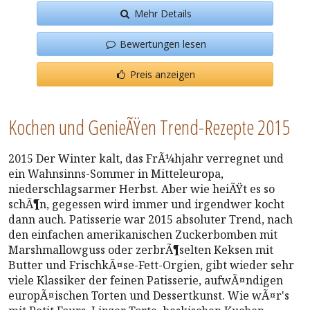
Mehr Details
Bewertungen lesen
Preis anzeigen
Kochen und GenieÃŸen Trend-Rezepte 2015
2015 Der Winter kalt, das FrÃ¼hjahr verregnet und
ein Wahnsinns-Sommer in Mitteleuropa,
niederschlagsarmer Herbst. Aber wie heiÃŸt es so
schÃ¶n, gegessen wird immer und irgendwer kocht
dann auch. Patisserie war 2015 absoluter Trend, nach
den einfachen amerikanischen Zuckerbomben mit
Marshmallowguss oder zerbrÃ¶selten Keksen mit
Butter und FrischkÃ¤se-Fett-Orgien, gibt wieder sehr
viele Klassiker der feinen Patisserie, aufwÃ¤ndigen
europÃ¤ischen Torten und Dessertkunst. Wie wÃ¤r's