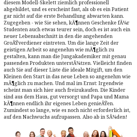
diesem Modell-Skelett ziemlich professionell
abgebildet, und es erscheint fast, als ob es ein Patient
gar nicht auf die erste Behandlung abwarten kann.
Zugegeben - wie Sie sehen, kÃ¶nnen Geschenke fÃ¼r
Studenten auch etwas teurer sein, doch es ist auch ein
neuer Lebensabschnitt in den die angehenden
GroÃŸverdiener eintreten. Um die lange Zeit der
geistigen Arbeit so angenehm wie mÃ¶glich zu
gestalten, kann man die Jungakademiker mit genau
passenden Produkten unterstÃ¼tzen. Vielleicht finden
auch Sie auf dieser Liste die ideale Mitgift, um den
Kleinen den Start in das neue Leben so angenehm wie
mÃ¶glich zu machen. Und mal im Ernst: Irgendwie
scheint man sich hier auch freizukaufen. Die Kinder
sind aus dem Haus, gut versorgt und Papa und Mama
kÃ¶nnen endlich ihr eigenes Leben genieÃŸen.
Zumindest so lange, wie es noch nicht erforderlich ist,
auf den Nachwuchs aufzupassen. Also ab in SÃ¼den!