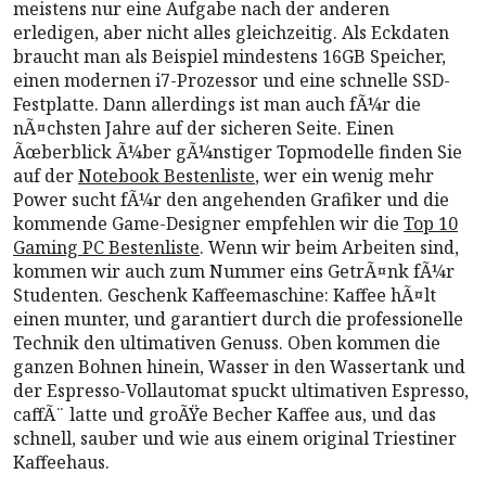
meistens nur eine Aufgabe nach der anderen
erledigen, aber nicht alles gleichzeitig. Als Eckdaten
braucht man als Beispiel mindestens 16GB Speicher,
einen modernen i7-Prozessor und eine schnelle SSD-
Festplatte. Dann allerdings ist man auch fÃ¼r die
nÃ¤chsten Jahre auf der sicheren Seite. Einen
Ãœberblick Ã¼ber gÃ¼nstiger Topmodelle finden Sie
auf der
Notebook Bestenliste
, wer ein wenig mehr
Power sucht fÃ¼r den angehenden Grafiker und die
kommende Game-Designer empfehlen wir die
Top 10
Gaming PC Bestenliste
. Wenn wir beim Arbeiten sind,
kommen wir auch zum Nummer eins GetrÃ¤nk fÃ¼r
Studenten. Geschenk Kaffeemaschine: Kaffee hÃ¤lt
einen munter, und garantiert durch die professionelle
Technik den ultimativen Genuss. Oben kommen die
ganzen Bohnen hinein, Wasser in den Wassertank und
der Espresso-Vollautomat spuckt ultimativen Espresso,
caffÃ¨ latte und groÃŸe Becher Kaffee aus, und das
schnell, sauber und wie aus einem original Triestiner
Kaffeehaus.