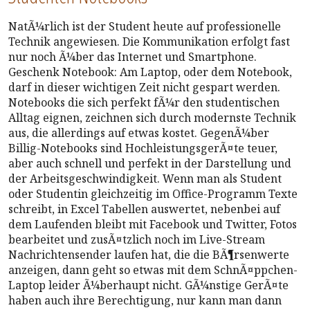
NatÃ¼rlich ist der Student heute auf professionelle
Technik angewiesen. Die Kommunikation erfolgt fast
nur noch Ã¼ber das Internet und Smartphone.
Geschenk Notebook: Am Laptop, oder dem Notebook,
darf in dieser wichtigen Zeit nicht gespart werden.
Notebooks die sich perfekt fÃ¼r den studentischen
Alltag eignen, zeichnen sich durch modernste Technik
aus, die allerdings auf etwas kostet. GegenÃ¼ber
Billig-Notebooks sind HochleistungsgerÃ¤te teuer,
aber auch schnell und perfekt in der Darstellung und
der Arbeitsgeschwindigkeit. Wenn man als Student
oder Studentin gleichzeitig im Office-Programm Texte
schreibt, in Excel Tabellen auswertet, nebenbei auf
dem Laufenden bleibt mit Facebook und Twitter, Fotos
bearbeitet und zusÃ¤tzlich noch im Live-Stream
Nachrichtensender laufen hat, die die BÃ¶rsenwerte
anzeigen, dann geht so etwas mit dem SchnÃ¤ppchen-
Laptop leider Ã¼berhaupt nicht. GÃ¼nstige GerÃ¤te
haben auch ihre Berechtigung, nur kann man dann