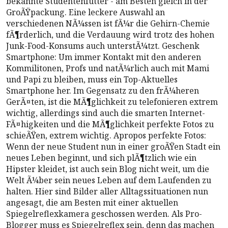
bekannte Studentenfutter - am Besten gleich in der
GroÃŸpackung. Eine leckere Auswahl an
verschiedenen NÃ¼ssen ist fÃ¼r die Gehirn-Chemie
fÃ¶rderlich, und die Verdauung wird trotz des hohen
Junk-Food-Konsums auch unterstÃ¼tzt. Geschenk
Smartphone: Um immer Kontakt mit den anderen
Kommilitonen, Profs und natÃ¼rlich auch mit Mami
und Papi zu bleiben, muss ein Top-Aktuelles
Smartphone her. Im Gegensatz zu den frÃ¼heren
GerÃ¤ten, ist die MÃ¶glichkeit zu telefonieren extrem
wichtig, allerdings sind auch die smarten Internet-
FÃ¤higkeiten und die MÃ¶glichkeit perfekte Fotos zu
schieÃŸen, extrem wichtig. Apropos perfekte Fotos:
Wenn der neue Student nun in einer groÃŸen Stadt ein
neues Leben beginnt, und sich plÃ¶tzlich wie ein
Hipster kleidet, ist auch sein Blog nicht weit, um die
Welt Ã¼ber sein neues Leben auf dem Laufenden zu
halten. Hier sind Bilder aller Alltagssituationen nun
angesagt, die am Besten mit einer aktuellen
Spiegelreflexkamera geschossen werden. Als Pro-
Blogger muss es Spiegelreflex sein, denn das machen