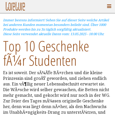
Immer bestens informiert! Sehen Sie auf dieser Seite welche Artikel
bei anderen Kunden momentan besonders beliebt sind. Über 1000
Produkte werden bis zu 3x täglich sorgfältig aktualisiert.
Diese Seite verwendet aktuelle Daten vom: 13.05.2025 - 18:00 Uhr.
Top 10 Geschenke
fÃ¼r Studenten
Es ist soweit. Der sÃ¼ÃŸe BÃ¤rchen und die kleine
Prinzessin sind groÃŸ geworden, und ziehen endlich
aus. Ein vÃ¶llig neuer Lebensabschnitt erwartet sie.
Die WÃ¤sche wird selber gewaschen, die Betten nicht
mehr gemacht, und gekocht wird nur noch in der WG.
Zur Feier des Tages mÃ¼ssen originelle Geschenke
her, denn was liegt denn nÃ¤her, als den Nachwuchs
im UnabhÃ¤ngigkeits-Drang zu unterstÃ¼tzen, und