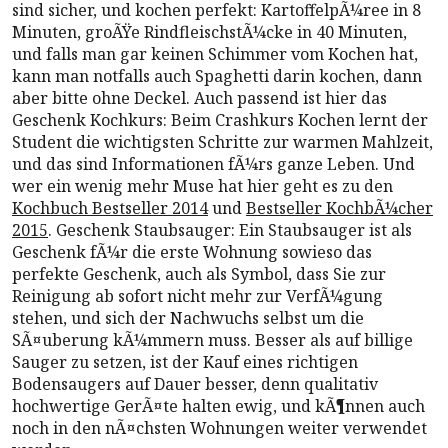
sind sicher, und kochen perfekt: KartoffelpÃ¼ree in 8
Minuten, groÃŸe RindfleischstÃ¼cke in 40 Minuten,
und falls man gar keinen Schimmer vom Kochen hat,
kann man notfalls auch Spaghetti darin kochen, dann
aber bitte ohne Deckel. Auch passend ist hier das
Geschenk Kochkurs: Beim Crashkurs Kochen lernt der
Student die wichtigsten Schritte zur warmen Mahlzeit,
und das sind Informationen fÃ¼rs ganze Leben. Und
wer ein wenig mehr Muse hat hier geht es zu den
Kochbuch Bestseller 2014
und
Bestseller KochbÃ¼cher
2015
. Geschenk Staubsauger: Ein Staubsauger ist als
Geschenk fÃ¼r die erste Wohnung sowieso das
perfekte Geschenk, auch als Symbol, dass Sie zur
Reinigung ab sofort nicht mehr zur VerfÃ¼gung
stehen, und sich der Nachwuchs selbst um die
SÃ¤uberung kÃ¼mmern muss. Besser als auf billige
Sauger zu setzen, ist der Kauf eines richtigen
Bodensaugers auf Dauer besser, denn qualitativ
hochwertige GerÃ¤te halten ewig, und kÃ¶nnen auch
noch in den nÃ¤chsten Wohnungen weiter verwendet