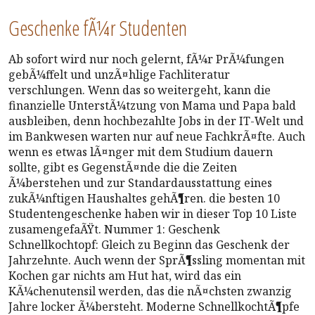
Geschenke fÃ¼r Studenten
Ab sofort wird nur noch gelernt, fÃ¼r PrÃ¼fungen
gebÃ¼ffelt und unzÃ¤hlige Fachliteratur
verschlungen. Wenn das so weitergeht, kann die
finanzielle UnterstÃ¼tzung von Mama und Papa bald
ausbleiben, denn hochbezahlte Jobs in der IT-Welt und
im Bankwesen warten nur auf neue FachkrÃ¤fte. Auch
wenn es etwas lÃ¤nger mit dem Studium dauern
sollte, gibt es GegenstÃ¤nde die die Zeiten
Ã¼berstehen und zur Standardausstattung eines
zukÃ¼nftigen Haushaltes gehÃ¶ren. die besten 10
Studentengeschenke haben wir in dieser Top 10 Liste
zusamengefaÃŸt. Nummer 1: Geschenk
Schnellkochtopf: Gleich zu Beginn das Geschenk der
Jahrzehnte. Auch wenn der SprÃ¶ssling momentan mit
Kochen gar nichts am Hut hat, wird das ein
KÃ¼chenutensil werden, das die nÃ¤chsten zwanzig
Jahre locker Ã¼bersteht. Moderne SchnellkochtÃ¶pfe