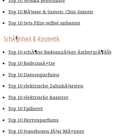
Top 10 Wodka Bestenliste
Top 10 NÃ¼sse & Samen: Chia-Samen
Top 10 Sets Pilze selbst anbauen
SchÃ¶nheit & Kosmetik
Top 10 schÃ¶ne BadeanzÃ¼ge ÃœbergrÃ¶ÃŸe
Top 10 BadezusÃ¤tze
Top 10 Damenparfums
Top 10 elektrische ZahnbÃ¼rsten
Top 10 elektrische Rasierer
Top 10 Epilierer
Top 10 Herrenparfums
Top 10 Jeanshosen fÃ¼r MÃ¤nner