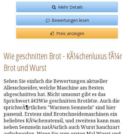
Mehr Details
Bewertungen lesen
Preis anzeigen
Wie geschnitten Brot - KÃ¼chenluxus fÃ¼r
Brot und Wurst
Sehen Sie einfach die Bewertungen aktueller
Allesschneider, welche Maschine am Besten
abgeschnitten hat. Nicht umsonst gibt es das
Sprichwort â€žWie geschnitten Brotâ€œ. Auch die
sprichwÃ¶rtlichen "Warmen Semmeln" sind hier
passend. Erstens sind Brotschneidemaschinen ein
beliebtes KÃ¼chenutensil, und zweitens kann man
neben Semmeln natÃ¼rlich auch Wurst hauchzart
aufschneiden. Wenn Sie zum ersten Mal Wurst und