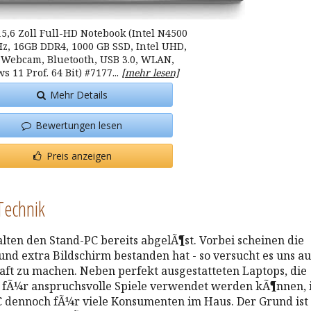
5,6 Zoll Full-HD Notebook (Intel N4500
Hz, 16GB DDR4, 1000 GB SSD, Intel UHD,
Webcam, Bluetooth, USB 3.0, WLAN,
 11 Prof. 64 Bit) #7177...
[mehr lesen]
Mehr Details
Bewertungen lesen
Preis anzeigen
Technik
lten den Stand-PC bereits abgelÃ¶st. Vorbei scheinen die
 und extra Bildschirm bestanden hat - so versucht es uns au
ft zu machen. Neben perfekt ausgestatteten Laptops, die
fÃ¼r anspruchsvolle Spiele verwendet werden kÃ¶nnen, i
C dennoch fÃ¼r viele Konsumenten im Haus. Der Grund ist