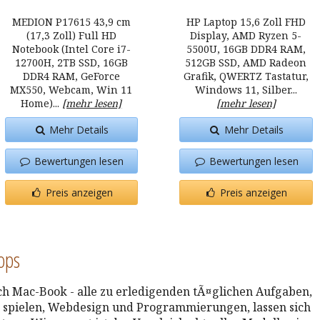
MEDION P17615 43,9 cm
HP Laptop 15,6 Zoll FHD
(17,3 Zoll) Full HD
Display, AMD Ryzen 5-
Notebook (Intel Core i7-
5500U, 16GB DDR4 RAM,
12700H, 2TB SSD, 16GB
512GB SSD, AMD Radeon
DDR4 RAM, GeForce
Grafik, QWERTZ Tastatur,
MX550, Webcam, Win 11
Windows 11, Silber...
Home)...
[mehr lesen]
[mehr lesen]
Mehr Details
Mehr Details
Bewertungen lesen
Bewertungen lesen
Preis anzeigen
Preis anzeigen
tops
h Mac-Book - alle zu erledigenden tÃ¤glichen Aufgaben,
le spielen, Webdesign und Programmierungen, lassen sich