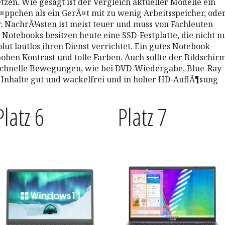
zen. Wie gesagt ist der Vergleich aktueller Modelle ein
¤ppchen als ein GerÃ¤t mit zu wenig Arbeitsspeicher, ode
r. NachrÃ¼sten ist meist teuer und muss von Fachleuten
tebooks besitzen heute eine SSD-Festplatte, die nicht n
lut lautlos ihren Dienst verrichtet. Ein gutes Notebook-
hohen Kontrast und tolle Farben. Auch sollte der Bildschir
schnelle Bewegungen, wie bei DVD-Wiedergabe, Blue-Ray
e Inhalte gut und wackelfrei und in hoher HD-AuflÃ¶sung
Platz 6
Platz 7