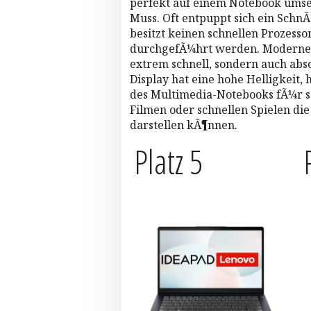
perfekt auf einem Notebook umset
Muss. Oft entpuppt sich ein SchnÃ
besitzt keinen schnellen Prozesso
durchgefÃ¼hrt werden. Moderne No
extrem schnell, sondern auch abso
Display hat eine hohe Helligkeit, 
des Multimedia-Notebooks fÃ¼r 
Filmen oder schnellen Spielen di
darstellen kÃ¶nnen.
Platz 5