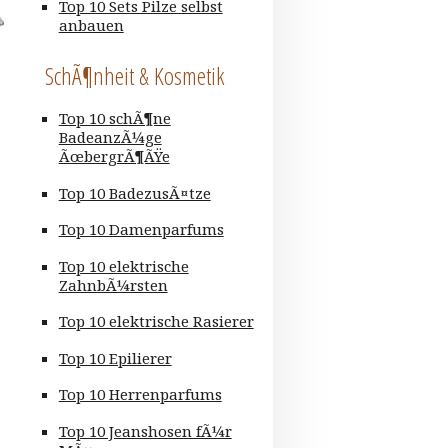
Top 10 Sets Pilze selbst
anbauen
SchÃ¶nheit & Kosmetik
Top 10 schÃ¶ne
BadeanzÃ¼ge
ÃœbergrÃ¶ÃŸe
Top 10 BadezusÃ¤tze
Top 10 Damenparfums
Top 10 elektrische
ZahnbÃ¼rsten
Top 10 elektrische Rasierer
Top 10 Epilierer
Top 10 Herrenparfums
Top 10 Jeanshosen fÃ¼r