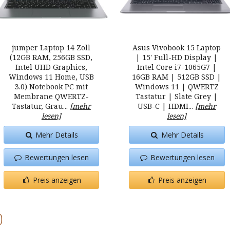
jumper Laptop 14 Zoll
Asus Vivobook 15 Laptop
(12GB RAM, 256GB SSD,
| 15' Full-HD Display |
Intel UHD Graphics,
Intel Core i7-1065G7 |
Windows 11 Home, USB
16GB RAM | 512GB SSD |
3.0) Notebook PC mit
Windows 11 | QWERTZ
Membrane QWERTZ-
Tastatur | Slate Grey |
Tastatur, Grau...
[mehr
USB-C | HDMI...
[mehr
lesen]
lesen]
Mehr Details
Mehr Details
Bewertungen lesen
Bewertungen lesen
Preis anzeigen
Preis anzeigen
0