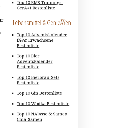
Top 10 EMS Trainings-
r
GerÃ¤t Bestenliste
ur
Lebensmittel & GenieÃŸen
m
Top 10 Adventskalender
fÃ¼r Erwachsene
Bestenliste
Top 10 Bier
Adventskalender
Bestenliste
Top 10 Bierbrau-Sets
Bestenliste
Top 10 Gin Bestenliste
Top 10 Wodka Bestenliste
Top 10 NÃ¼sse & Samen:
Chia-Samen