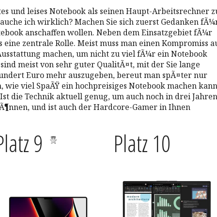
htes und leises Notebook als seinen Haupt-Arbeitsrechner z
uche ich wirklich? Machen Sie sich zuerst Gedanken fÃ¼
otebook anschaffen wollen. Neben dem Einsatzgebiet fÃ¼r
is eine zentrale Rolle. Meist muss man einen Kompromiss a
 Ausstattung machen, um nicht zu viel fÃ¼r ein Notebook
ind meist von sehr guter QualitÃ¤t, mit der Sie lange
undert Euro mehr auszugeben, bereut man spÃ¤ter nur
en, wie viel SpaÃŸ ein hochpreisiges Notebook machen kann
st die Technik aktuell genug, um auch noch in drei Jahre
kÃ¶nnen, und ist auch der Hardcore-Gamer in Ihnen
Platz 9
Platz 10